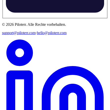
©
2026
Piloterr
.
Alle Rechte vorbehalten.
support@piloterr.com
·
hello@piloterr.com