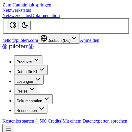
Zum Hauptinhalt springen
Netzwerkstatus
Netzwerkstatus
Dokumentation
hello@piloterr.com
Anmelden
Deutsch (DE)
Produkte
Daten für KI
Lösungen
Preise
Dokumentation
Ressourcen
Kostenlos starten (+500 Credits)
Mit einem Datenexperten sprechen