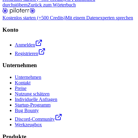
durchstöbern
Zurück zum Wörterbuch
Kostenlos starten (+500 Credits)
Mit einem Datenexperten sprechen
Konto
Anmelden
Registrieren
Unternehmen
Unternehmen
Kontakt
Preise
Nutzung schätzen
Individuelle Anfragen
Startup-Programm
Bug Bounty
Discord-Community
Werkzeugbox
Produkte