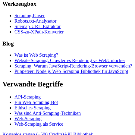
Werkzeugbox
Scraping-Parser
Robots.txt-Analysator
Sitemap-URL-Extraktor
CSS-zu-XPath-Konverter
Blog
Was ist Web Scraping?
Website Scraping: Crawler vs Rendering vs WebUnlocker
Scraping: Warum JavaScript-Rendering-Browser verwenden?
Puppeteer: Node.js-Web-Scraping-Bibliothek für JavaScript
Verwandte Begriffe
API-Scraping
Ein Web-Scraping-Bot
Ethisches Scraping
Was sind Anti-Scraping-Techniken
Web-Scraping
Web-Scraping als Service
Kostenlos starten (+500 Credits)
API-Bibliothek