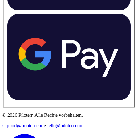
©
2026
Piloterr
.
Alle Rechte vorbehalten.
support@piloterr.com
·
hello@piloterr.com