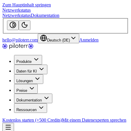
Zum Hauptinhalt springen
Netzwerkstatus
Netzwerkstatus
Dokumentation
hello@piloterr.com
Anmelden
Deutsch (DE)
Produkte
Daten für KI
Lösungen
Preise
Dokumentation
Ressourcen
Kostenlos starten (+500 Credits)
Mit einem Datenexperten sprechen