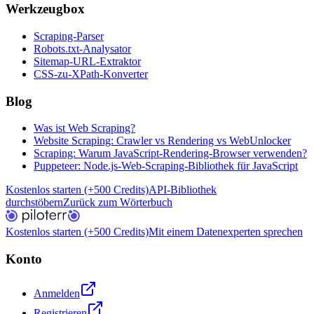
Werkzeugbox
Scraping-Parser
Robots.txt-Analysator
Sitemap-URL-Extraktor
CSS-zu-XPath-Konverter
Blog
Was ist Web Scraping?
Website Scraping: Crawler vs Rendering vs WebUnlocker
Scraping: Warum JavaScript-Rendering-Browser verwenden?
Puppeteer: Node.js-Web-Scraping-Bibliothek für JavaScript
Kostenlos starten (+500 Credits)
API-Bibliothek
durchstöbern
Zurück zum Wörterbuch
Kostenlos starten (+500 Credits)
Mit einem Datenexperten sprechen
Konto
Anmelden
Registrieren