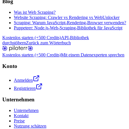
Blog
Was ist Web Scraping?
Website Scraping: Crawler vs Rendering vs WebUnlocker
Scraping: Warum JavaScript-Rendering-Browser verwenden?
Puppeteer: Node.js-Web-Scraping-Bibliothek für JavaScript
Kostenlos starten (+500 Credits)
API-Bibliothek
durchstöbern
Zurück zum Wörterbuch
Kostenlos starten (+500 Credits)
Mit einem Datenexperten sprechen
Konto
Anmelden
Registrieren
Unternehmen
Unternehmen
Kontakt
Preise
Nutzung schätzen