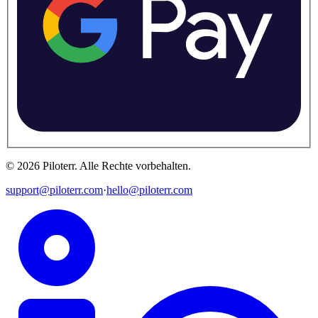
©
2026
Piloterr
.
Alle Rechte vorbehalten.
support@piloterr.com
·
hello@piloterr.com