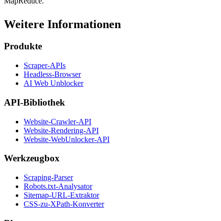
MapReduce.
Weitere Informationen
Produkte
Scraper-APIs
Headless-Browser
AI Web Unblocker
API-Bibliothek
Website-Crawler-API
Website-Rendering-API
Website-WebUnlocker-API
Werkzeugbox
Scraping-Parser
Robots.txt-Analysator
Sitemap-URL-Extraktor
CSS-zu-XPath-Konverter