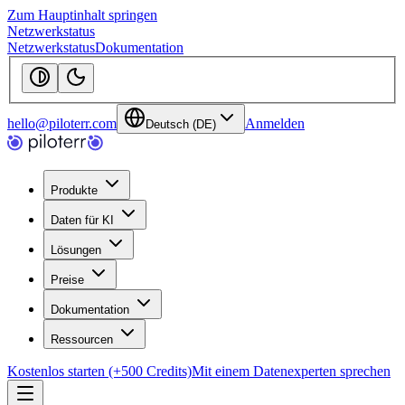
Zum Hauptinhalt springen
Netzwerkstatus
Netzwerkstatus
Dokumentation
hello@piloterr.com
Anmelden
Deutsch (DE)
Produkte
Daten für KI
Lösungen
Preise
Dokumentation
Ressourcen
Kostenlos starten (+500 Credits)
Mit einem Datenexperten sprechen