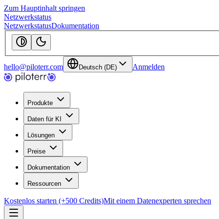
Zum Hauptinhalt springen
Netzwerkstatus
Netzwerkstatus
Dokumentation
hello@piloterr.com
Anmelden
Deutsch (DE)
Produkte
Daten für KI
Lösungen
Preise
Dokumentation
Ressourcen
Kostenlos starten (+500 Credits)
Mit einem Datenexperten sprechen