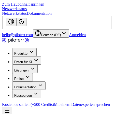
Zum Hauptinhalt springen
Netzwerkstatus
Netzwerkstatus
Dokumentation
hello@piloterr.com
Anmelden
Deutsch (DE)
Produkte
Daten für KI
Lösungen
Preise
Dokumentation
Ressourcen
Kostenlos starten (+500 Credits)
Mit einem Datenexperten sprechen