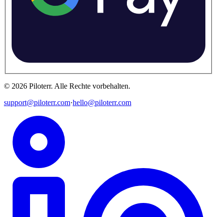
©
2026
Piloterr
.
Alle Rechte vorbehalten.
support@piloterr.com
·
hello@piloterr.com