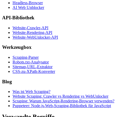
Headless-Browser
AI Web Unblocker
API-Bibliothek
Website-Crawler-API
Website-Rendering-API
Website-WebUnlocker-API
Werkzeugbox
Scraping-Parser
Robots.txt-Analysator
Sitemap-URL-Extraktor
CSS-zu-XPath-Konverter
Blog
Was ist Web Scraping?
Website Scraping: Crawler vs Rendering vs WebUnlocker
Scraping: Warum JavaScript-Rendering-Browser verwenden?
Puppeteer: Node.js-Web-Scraping-Bibliothek für JavaScript
Verwandte Begriffe