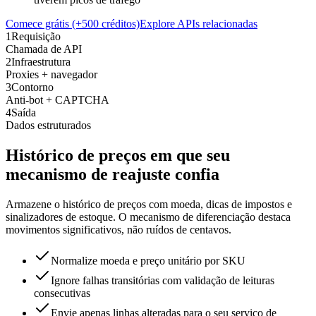
Comece grátis (+500 créditos)
Explore APIs relacionadas
1
Requisição
Chamada de API
2
Infraestrutura
Proxies + navegador
3
Contorno
Anti-bot + CAPTCHA
4
Saída
Dados estruturados
Histórico de preços em que seu
mecanismo de reajuste confia
Armazene o histórico de preços com moeda, dicas de impostos e
sinalizadores de estoque. O mecanismo de diferenciação destaca
movimentos significativos, não ruídos de centavos.
Normalize moeda e preço unitário por SKU
Ignore falhas transitórias com validação de leituras
consecutivas
Envie apenas linhas alteradas para o seu serviço de