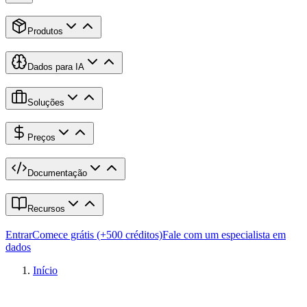
Produtos
Dados para IA
Soluções
Preços
Documentação
Recursos
Entrar
Comece grátis (+500 créditos)
Fale com um especialista em
dados
Início