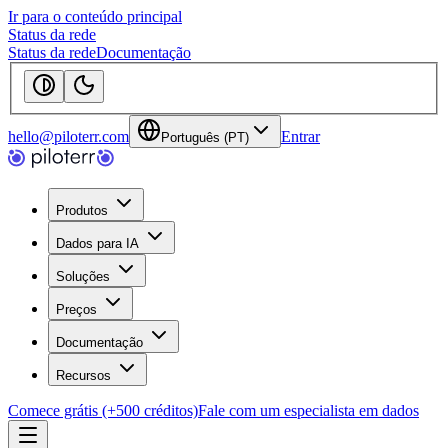
Ir para o conteúdo principal
Status da rede
Status da rede
Documentação
hello@piloterr.com
Entrar
Português (PT)
Produtos
Dados para IA
Soluções
Preços
Documentação
Recursos
Comece grátis (+500 créditos)
Fale com um especialista em dados