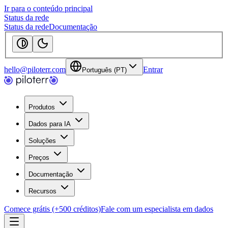
Ir para o conteúdo principal
Status da rede
Status da rede
Documentação
hello@piloterr.com
Entrar
Português (PT)
Produtos
Dados para IA
Soluções
Preços
Documentação
Recursos
Comece grátis (+500 créditos)
Fale com um especialista em dados