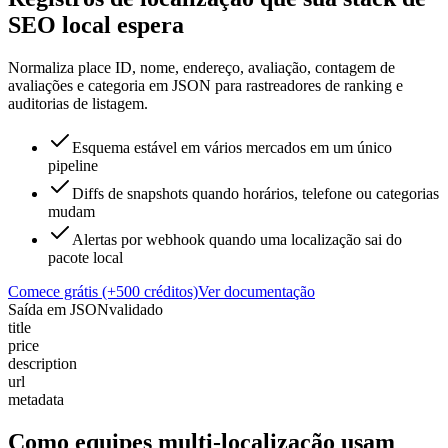
SEO local espera
Normaliza place ID, nome, endereço, avaliação, contagem de
avaliações e categoria em JSON para rastreadores de ranking e
auditorias de listagem.
Esquema estável em vários mercados em um único
pipeline
Diffs de snapshots quando horários, telefone ou categorias
mudam
Alertas por webhook quando uma localização sai do
pacote local
Comece grátis (+500 créditos)
Ver documentação
Saída em JSON
validado
title
price
description
url
metadata
Como equipes multi-localização usam