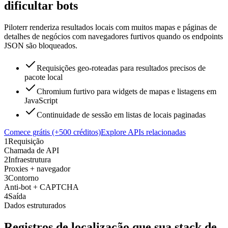
dificultar bots
Piloterr renderiza resultados locais com muitos mapas e páginas de
detalhes de negócios com navegadores furtivos quando os endpoints
JSON são bloqueados.
Requisições geo-roteadas para resultados precisos de
pacote local
Chromium furtivo para widgets de mapas e listagens em
JavaScript
Continuidade de sessão em listas de locais paginadas
Comece grátis (+500 créditos)
Explore APIs relacionadas
1
Requisição
Chamada de API
2
Infraestrutura
Proxies + navegador
3
Contorno
Anti-bot + CAPTCHA
4
Saída
Dados estruturados
Registros de localização que sua stack de