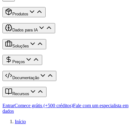
Produtos
Dados para IA
Soluções
Preços
Documentação
Recursos
Entrar
Comece grátis (+500 créditos)
Fale com um especialista em
dados
Início