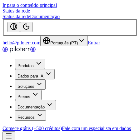
Ir para o conteúdo principal
Status da rede
Status da rede
Documentação
hello@piloterr.com
Entrar
Português (PT)
Produtos
Dados para IA
Soluções
Preços
Documentação
Recursos
Comece grátis (+500 créditos)
Fale com um especialista em dados