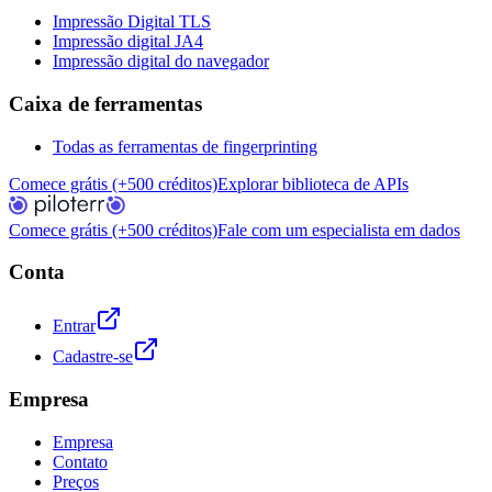
Impressão Digital TLS
Impressão digital JA4
Impressão digital do navegador
Caixa de ferramentas
Todas as ferramentas de fingerprinting
Comece grátis (+500 créditos)
Explorar biblioteca de APIs
Comece grátis (+500 créditos)
Fale com um especialista em dados
Conta
Entrar
Cadastre-se
Empresa
Empresa
Contato
Preços