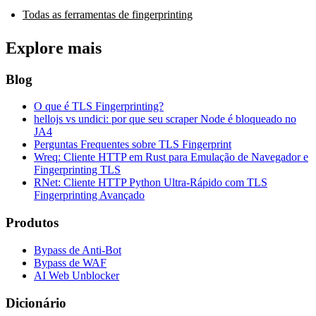
Todas as ferramentas de fingerprinting
Explore mais
Blog
O que é TLS Fingerprinting?
hellojs vs undici: por que seu scraper Node é bloqueado no
JA4
Perguntas Frequentes sobre TLS Fingerprint
Wreq: Cliente HTTP em Rust para Emulação de Navegador e
Fingerprinting TLS
RNet: Cliente HTTP Python Ultra-Rápido com TLS
Fingerprinting Avançado
Produtos
Bypass de Anti-Bot
Bypass de WAF
AI Web Unblocker
Dicionário