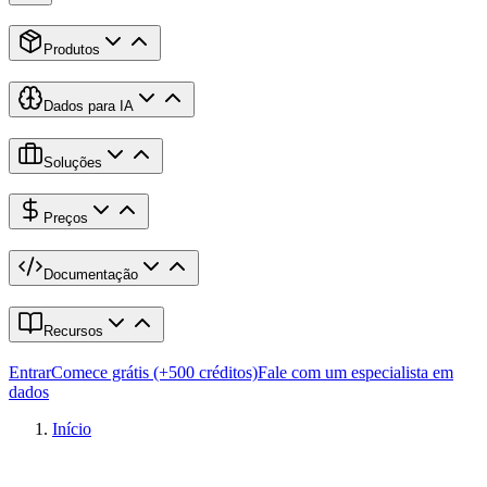
Produtos
Dados para IA
Soluções
Preços
Documentação
Recursos
Entrar
Comece grátis (+500 créditos)
Fale com um especialista em
dados
Início