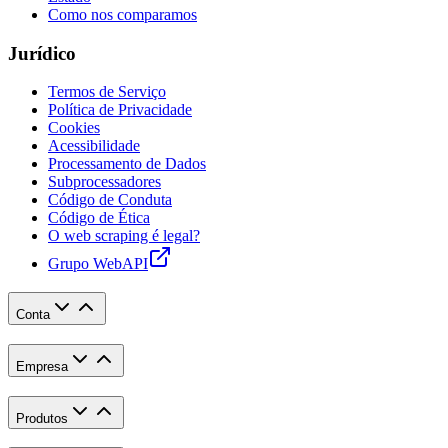
Como nos comparamos
Jurídico
Termos de Serviço
Política de Privacidade
Cookies
Acessibilidade
Processamento de Dados
Subprocessadores
Código de Conduta
Código de Ética
O web scraping é legal?
Grupo WebAPI
Conta
Empresa
Produtos