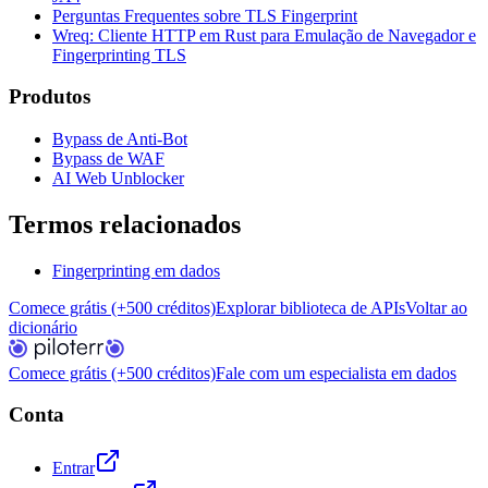
Perguntas Frequentes sobre TLS Fingerprint
Wreq: Cliente HTTP em Rust para Emulação de Navegador e
Fingerprinting TLS
Produtos
Bypass de Anti-Bot
Bypass de WAF
AI Web Unblocker
Termos relacionados
Fingerprinting em dados
Comece grátis (+500 créditos)
Explorar biblioteca de APIs
Voltar ao
dicionário
Comece grátis (+500 créditos)
Fale com um especialista em dados
Conta
Entrar