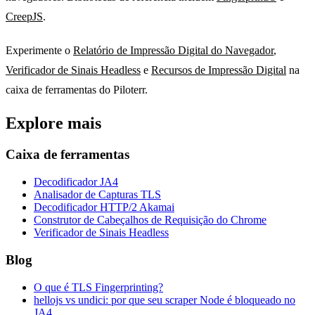
CreepJS
.
Experimente o
Relatório de Impressão Digital do Navegador
,
Verificador de Sinais Headless
e
Recursos de Impressão Digital
na
caixa de ferramentas do Piloterr.
Explore mais
Caixa de ferramentas
Decodificador JA4
Analisador de Capturas TLS
Decodificador HTTP/2 Akamai
Construtor de Cabeçalhos de Requisição do Chrome
Verificador de Sinais Headless
Blog
O que é TLS Fingerprinting?
hellojs vs undici: por que seu scraper Node é bloqueado no
JA4