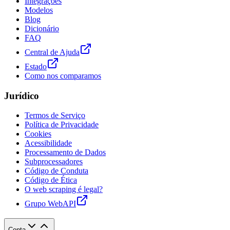
Integrações
Modelos
Blog
Dicionário
FAQ
Central de Ajuda
Estado
Como nos comparamos
Jurídico
Termos de Serviço
Política de Privacidade
Cookies
Acessibilidade
Processamento de Dados
Subprocessadores
Código de Conduta
Código de Ética
O web scraping é legal?
Grupo WebAPI
Conta