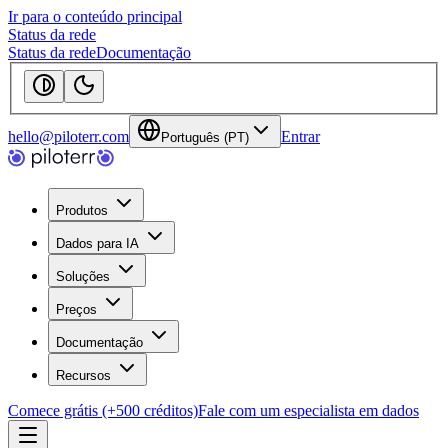
Ir para o conteúdo principal
Status da rede
Status da rede
Documentação
hello@piloterr.com
Entrar
Português (PT)
Produtos
Dados para IA
Soluções
Preços
Documentação
Recursos
Comece grátis (+500 créditos)
Fale com um especialista em dados