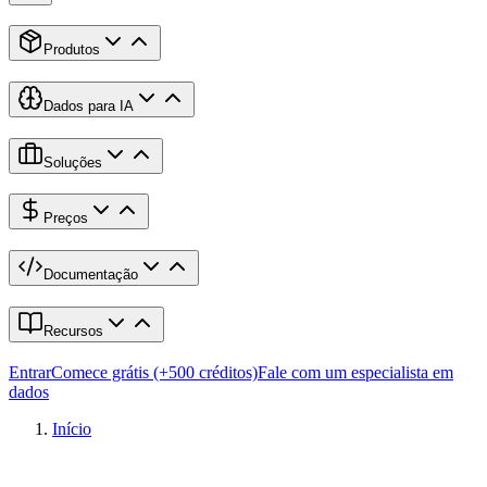
Produtos
Dados para IA
Soluções
Preços
Documentação
Recursos
Entrar
Comece grátis (+500 créditos)
Fale com um especialista em
dados
Início