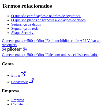
Termos relacionados
O que são certificações e padrões de segurança
O que são planos de resposta a violações de dados
Segurança de dados
Segurança de rede
Shape Security
Comece grátis (+500 créditos)
Explorar biblioteca de APIs
Voltar ao
dicionário
Comece grátis (+500 créditos)
Fale com um especialista em dados
Conta
Entrar
Cadastre-se
Empresa
Empresa
Contato