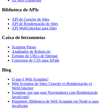
AI Web Unblocker
Biblioteca de APIs
API de Crawler de Sites
API de Renderização de Sites
API WebUnlocker para Sites
Caixa de ferramentas
Scraping Parser
Analisador de Robots.txt
Extrator de URLs de Sitemap
Conversor de CSS para XPath
Blog
O que é Web Scraping?
Web Scraping de Sites: Crawler vs Renderização vs
WebUnlocker
Scraping: por que usar Navegadores com Renderização
JavaScript?
Puppeteer: Biblioteca de Web Scraping em Node.js para
JavaScript