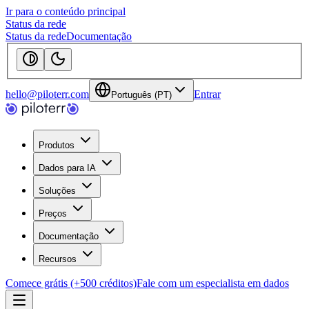
Ir para o conteúdo principal
Status da rede
Status da rede
Documentação
hello@piloterr.com
Entrar
Português (PT)
Produtos
Dados para IA
Soluções
Preços
Documentação
Recursos
Comece grátis (+500 créditos)
Fale com um especialista em dados