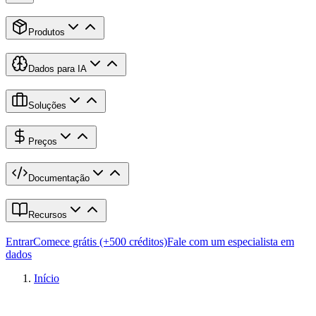
Produtos
Dados para IA
Soluções
Preços
Documentação
Recursos
Entrar
Comece grátis (+500 créditos)
Fale com um especialista em
dados
Início