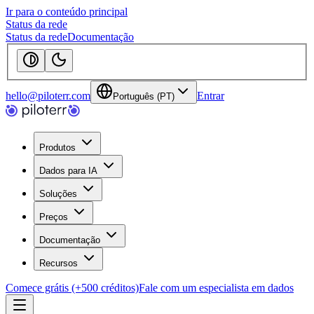
Ir para o conteúdo principal
Status da rede
Status da rede
Documentação
hello@piloterr.com
Entrar
Português (PT)
Produtos
Dados para IA
Soluções
Preços
Documentação
Recursos
Comece grátis (+500 créditos)
Fale com um especialista em dados