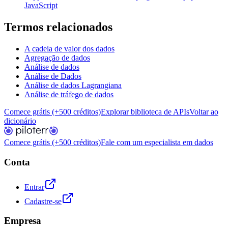
JavaScript
Termos relacionados
A cadeia de valor dos dados
Agregação de dados
Análise de dados
Análise de Dados
Análise de dados Lagrangiana
Análise de tráfego de dados
Comece grátis (+500 créditos)
Explorar biblioteca de APIs
Voltar ao
dicionário
Comece grátis (+500 créditos)
Fale com um especialista em dados
Conta
Entrar
Cadastre-se
Empresa