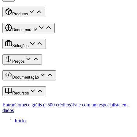
Produtos
Dados para IA
Soluções
Preços
Documentação
Recursos
Entrar
Comece grátis (+500 créditos)
Fale com um especialista em
dados
Início