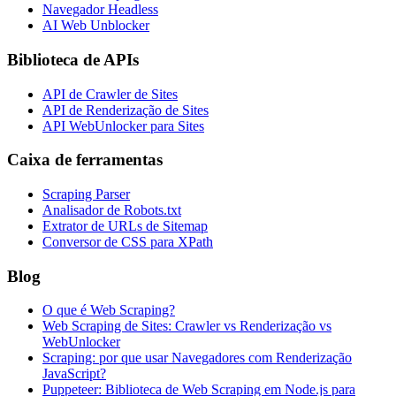
Navegador Headless
AI Web Unblocker
Biblioteca de APIs
API de Crawler de Sites
API de Renderização de Sites
API WebUnlocker para Sites
Caixa de ferramentas
Scraping Parser
Analisador de Robots.txt
Extrator de URLs de Sitemap
Conversor de CSS para XPath
Blog
O que é Web Scraping?
Web Scraping de Sites: Crawler vs Renderização vs
WebUnlocker
Scraping: por que usar Navegadores com Renderização
JavaScript?
Puppeteer: Biblioteca de Web Scraping em Node.js para