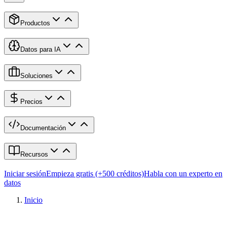
Productos
Datos para IA
Soluciones
Precios
Documentación
Recursos
Iniciar sesión
Empieza gratis (+500 créditos)
Habla con un experto en
datos
Inicio