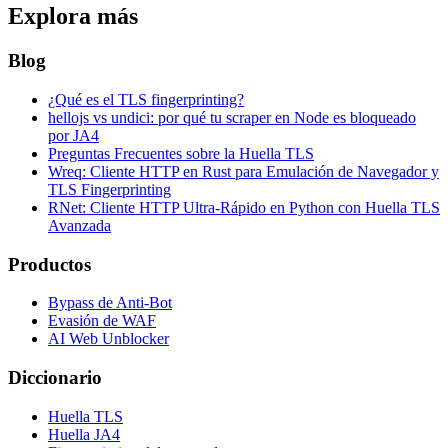
Explora más
Blog
¿Qué es el TLS fingerprinting?
hellojs vs undici: por qué tu scraper en Node es bloqueado
por JA4
Preguntas Frecuentes sobre la Huella TLS
Wreq: Cliente HTTP en Rust para Emulación de Navegador y
TLS Fingerprinting
RNet: Cliente HTTP Ultra-Rápido en Python con Huella TLS
Avanzada
Productos
Bypass de Anti-Bot
Evasión de WAF
AI Web Unblocker
Diccionario
Huella TLS
Huella JA4