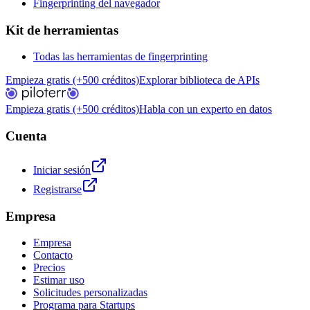
Fingerprinting del navegador
Kit de herramientas
Todas las herramientas de fingerprinting
Empieza gratis (+500 créditos)
Explorar biblioteca de APIs
Empieza gratis (+500 créditos)
Habla con un experto en datos
Cuenta
Iniciar sesión
Registrarse
Empresa
Empresa
Contacto
Precios
Estimar uso
Solicitudes personalizadas
Programa para Startups