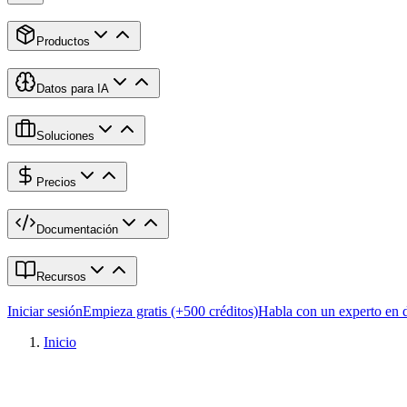
Productos
Datos para IA
Soluciones
Precios
Documentación
Recursos
Iniciar sesión
Empieza gratis (+500 créditos)
Habla con un experto en 
Inicio