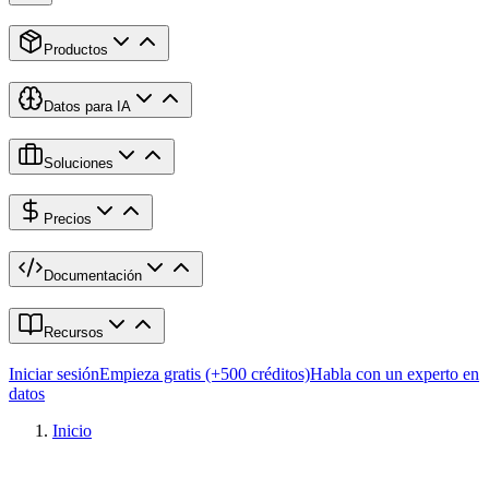
Productos
Datos para IA
Soluciones
Precios
Documentación
Recursos
Iniciar sesión
Empieza gratis (+500 créditos)
Habla con un experto en
datos
Inicio