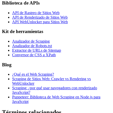
Biblioteca de APIs
API de Rastreo de Sitios Web
API de Renderizado de Sitios Web
API WebUnlocker para Sitios Web
Kit de herramientas
Analizador de Scraping
Analizador de Robots.txt
Extractor de URLs de Sitemap
Conversor de CSS a XPath
Blog
¿Qué es el Web Scraping?
Scraping de Sitios Web: Crawler vs Rendering vs
WebUnlocker
Scraping: ¿por qué usar navegadores con renderizado
JavaScript?
Puppeteer: Biblioteca de Web Scraping en Node.js para
JavaScript
Términos relacionados