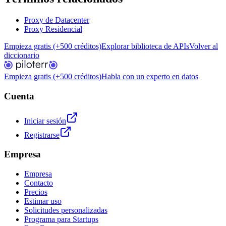
Proxy de Datacenter
Proxy Residencial
Empieza gratis (+500 créditos)
Explorar biblioteca de APIs
Volver al
diccionario
Empieza gratis (+500 créditos)
Habla con un experto en datos
Cuenta
Iniciar sesión
Registrarse
Empresa
Empresa
Contacto
Precios
Estimar uso
Solicitudes personalizadas
Programa para Startups