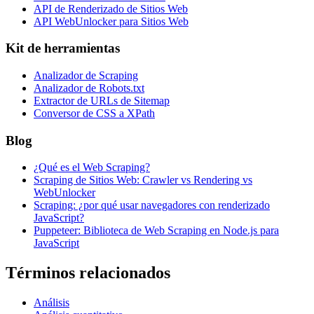
API de Renderizado de Sitios Web
API WebUnlocker para Sitios Web
Kit de herramientas
Analizador de Scraping
Analizador de Robots.txt
Extractor de URLs de Sitemap
Conversor de CSS a XPath
Blog
¿Qué es el Web Scraping?
Scraping de Sitios Web: Crawler vs Rendering vs
WebUnlocker
Scraping: ¿por qué usar navegadores con renderizado
JavaScript?
Puppeteer: Biblioteca de Web Scraping en Node.js para
JavaScript
Términos relacionados
Análisis