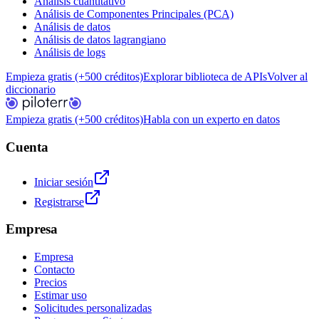
Análisis cuantitativo
Análisis de Componentes Principales (PCA)
Análisis de datos
Análisis de datos lagrangiano
Análisis de logs
Empieza gratis (+500 créditos)
Explorar biblioteca de APIs
Volver al
diccionario
Empieza gratis (+500 créditos)
Habla con un experto en datos
Cuenta
Iniciar sesión
Registrarse
Empresa
Empresa
Contacto
Precios
Estimar uso
Solicitudes personalizadas