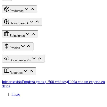
Productos
Datos para IA
Soluciones
Precios
Documentación
Recursos
Iniciar sesión
Empieza gratis (+500 créditos)
Habla con un experto en
datos
Inicio