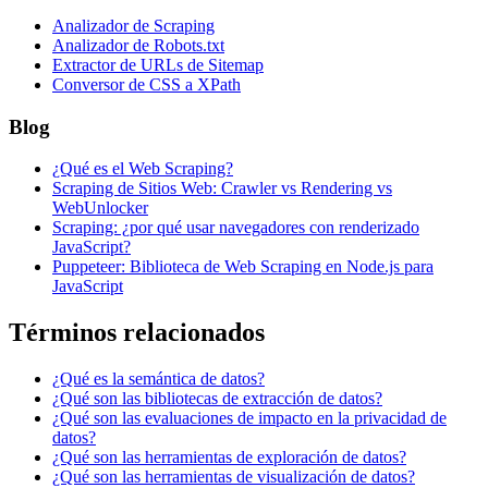
Analizador de Scraping
Analizador de Robots.txt
Extractor de URLs de Sitemap
Conversor de CSS a XPath
Blog
¿Qué es el Web Scraping?
Scraping de Sitios Web: Crawler vs Rendering vs
WebUnlocker
Scraping: ¿por qué usar navegadores con renderizado
JavaScript?
Puppeteer: Biblioteca de Web Scraping en Node.js para
JavaScript
Términos relacionados
¿Qué es la semántica de datos?
¿Qué son las bibliotecas de extracción de datos?
¿Qué son las evaluaciones de impacto en la privacidad de
datos?
¿Qué son las herramientas de exploración de datos?
¿Qué son las herramientas de visualización de datos?