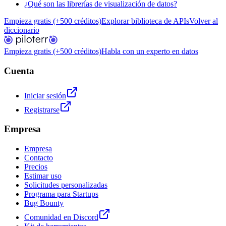
¿Qué son las librerías de visualización de datos?
Empieza gratis (+500 créditos)
Explorar biblioteca de APIs
Volver al
diccionario
Empieza gratis (+500 créditos)
Habla con un experto en datos
Cuenta
Iniciar sesión
Registrarse
Empresa
Empresa
Contacto
Precios
Estimar uso
Solicitudes personalizadas
Programa para Startups
Bug Bounty
Comunidad en Discord