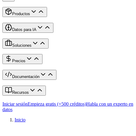
Productos
Datos para IA
Soluciones
Precios
Documentación
Recursos
Iniciar sesión
Empieza gratis (+500 créditos)
Habla con un experto en
datos
Inicio