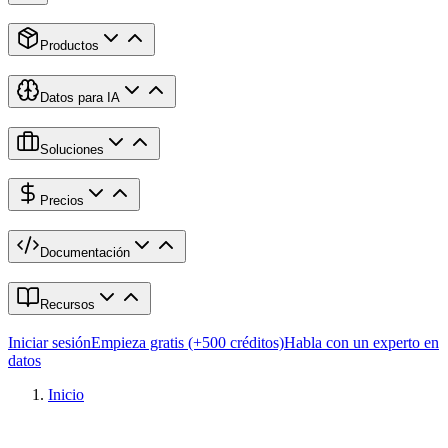
Productos
Datos para IA
Soluciones
Precios
Documentación
Recursos
Iniciar sesión
Empieza gratis (+500 créditos)
Habla con un experto en
datos
Inicio