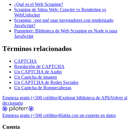
¿Qué es el Web Scraping?
Scraping de Sitios Web: Crawler vs Rendering vs
WebUnlocker
Scraping: ¿por qué usar navegadores con renderizado
JavaScript?
Puppeteer: Biblioteca de Web Scraping en Node.js para
JavaScript
Términos relacionados
CAPTCHA
Resolución de CAPTCHA
Un CAPTCHA de Audio
Un Captcha de imagen
Un CAPTCHA de Redes Sociales
Un Captcha de Rompecabezas
Empieza gratis (+500 créditos)
Explorar biblioteca de APIs
Volver al
diccionario
Empieza gratis (+500 créditos)
Habla con un experto en datos
Cuenta