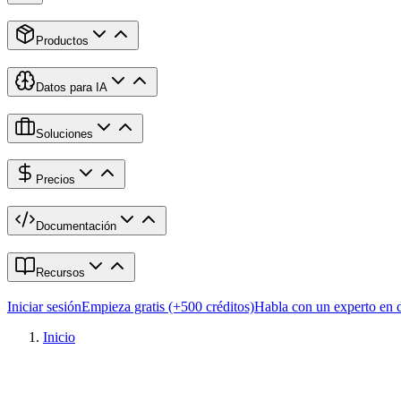
Productos
Datos para IA
Soluciones
Precios
Documentación
Recursos
Iniciar sesión
Empieza gratis (+500 créditos)
Habla con un experto en 
Inicio