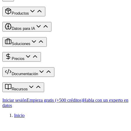
Productos
Datos para IA
Soluciones
Precios
Documentación
Recursos
Iniciar sesión
Empieza gratis (+500 créditos)
Habla con un experto en
datos
Inicio