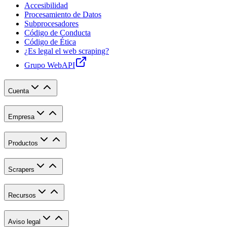
Accesibilidad
Procesamiento de Datos
Subprocesadores
Código de Conducta
Código de Ética
¿Es legal el web scraping?
Grupo WebAPI
Cuenta
Empresa
Productos
Scrapers
Recursos
Aviso legal