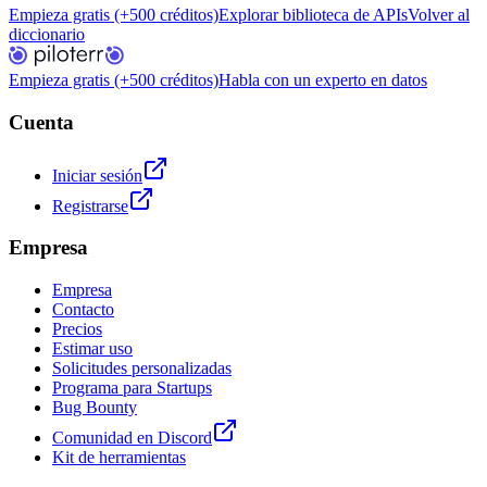
Empieza gratis (+500 créditos)
Explorar biblioteca de APIs
Volver al
diccionario
Empieza gratis (+500 créditos)
Habla con un experto en datos
Cuenta
Iniciar sesión
Registrarse
Empresa
Empresa
Contacto
Precios
Estimar uso
Solicitudes personalizadas
Programa para Startups
Bug Bounty
Comunidad en Discord
Kit de herramientas