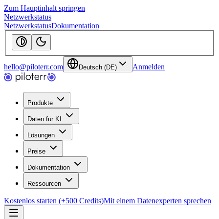
Zum Hauptinhalt springen
Netzwerkstatus
Netzwerkstatus
Dokumentation
hello@piloterr.com
Anmelden
Deutsch (DE)
Produkte
Daten für KI
Lösungen
Preise
Dokumentation
Ressourcen
Kostenlos starten (+500 Credits)
Mit einem Datenexperten sprechen