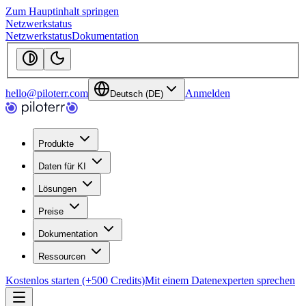
Zum Hauptinhalt springen
Netzwerkstatus
Netzwerkstatus
Dokumentation
hello@piloterr.com
Anmelden
Deutsch (DE)
Produkte
Daten für KI
Lösungen
Preise
Dokumentation
Ressourcen
Kostenlos starten (+500 Credits)
Mit einem Datenexperten sprechen