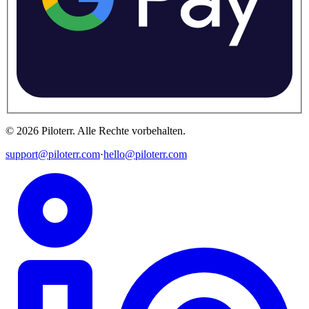
©
2026
Piloterr
.
Alle Rechte vorbehalten.
support@piloterr.com
·
hello@piloterr.com