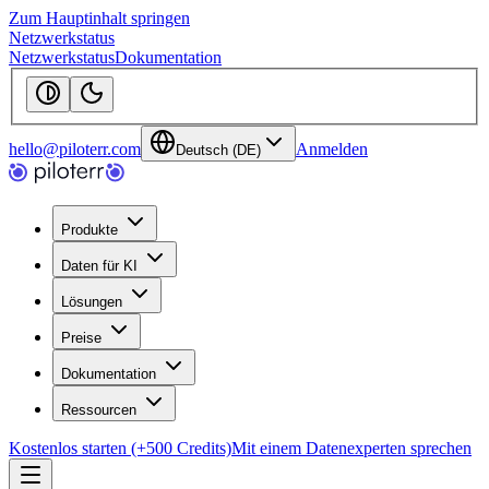
Zum Hauptinhalt springen
Netzwerkstatus
Netzwerkstatus
Dokumentation
hello@piloterr.com
Anmelden
Deutsch (DE)
Produkte
Daten für KI
Lösungen
Preise
Dokumentation
Ressourcen
Kostenlos starten (+500 Credits)
Mit einem Datenexperten sprechen