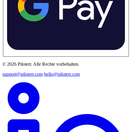
©
2026
Piloterr
.
Alle Rechte vorbehalten.
support@piloterr.com
·
hello@piloterr.com