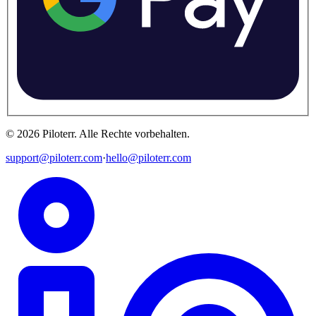
©
2026
Piloterr
.
Alle Rechte vorbehalten.
support@piloterr.com
·
hello@piloterr.com