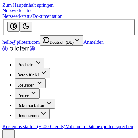
Zum Hauptinhalt springen
Netzwerkstatus
Netzwerkstatus
Dokumentation
hello@piloterr.com
Anmelden
Deutsch (DE)
Produkte
Daten für KI
Lösungen
Preise
Dokumentation
Ressourcen
Kostenlos starten (+500 Credits)
Mit einem Datenexperten sprechen