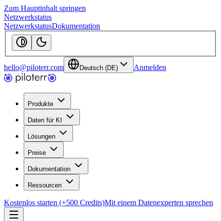
Zum Hauptinhalt springen
Netzwerkstatus
Netzwerkstatus
Dokumentation
hello@piloterr.com
Anmelden
Deutsch (DE)
Produkte
Daten für KI
Lösungen
Preise
Dokumentation
Ressourcen
Kostenlos starten (+500 Credits)
Mit einem Datenexperten sprechen