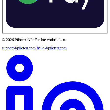
©
2026
Piloterr
.
Alle Rechte vorbehalten.
support@piloterr.com
·
hello@piloterr.com