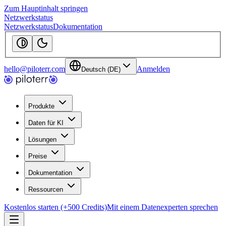
Zum Hauptinhalt springen
Netzwerkstatus
Netzwerkstatus
Dokumentation
hello@piloterr.com
Anmelden
Deutsch (DE)
Produkte
Daten für KI
Lösungen
Preise
Dokumentation
Ressourcen
Kostenlos starten (+500 Credits)
Mit einem Datenexperten sprechen