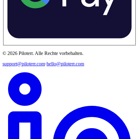
©
2026
Piloterr
.
Alle Rechte vorbehalten.
support@piloterr.com
·
hello@piloterr.com