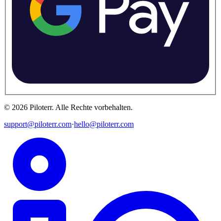
©
2026
Piloterr
.
Alle Rechte vorbehalten.
support@piloterr.com
·
hello@piloterr.com