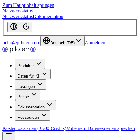
Zum Hauptinhalt springen
Netzwerkstatus
Netzwerkstatus
Dokumentation
hello@piloterr.com
Anmelden
Deutsch (DE)
Produkte
Daten für KI
Lösungen
Preise
Dokumentation
Ressourcen
Kostenlos starten (+500 Credits)
Mit einem Datenexperten sprechen