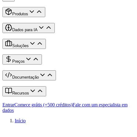
Produtos
Dados para IA
Soluções
Preços
Documentação
Recursos
Entrar
Comece grátis (+500 créditos)
Fale com um especialista em
dados
Início