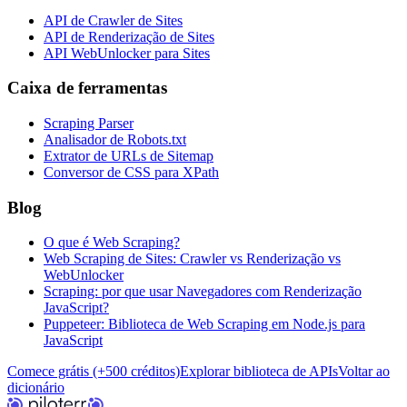
API de Crawler de Sites
API de Renderização de Sites
API WebUnlocker para Sites
Caixa de ferramentas
Scraping Parser
Analisador de Robots.txt
Extrator de URLs de Sitemap
Conversor de CSS para XPath
Blog
O que é Web Scraping?
Web Scraping de Sites: Crawler vs Renderização vs
WebUnlocker
Scraping: por que usar Navegadores com Renderização
JavaScript?
Puppeteer: Biblioteca de Web Scraping em Node.js para
JavaScript
Comece grátis (+500 créditos)
Explorar biblioteca de APIs
Voltar ao
dicionário