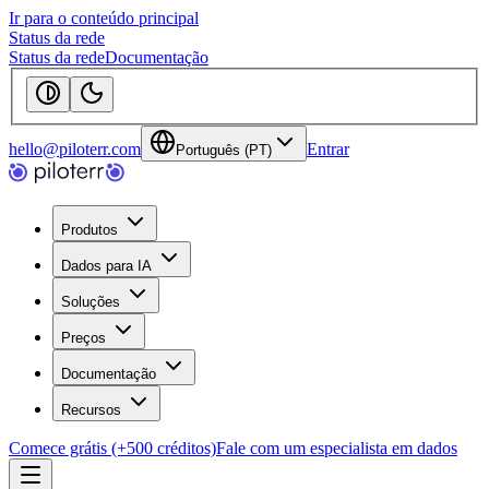
Ir para o conteúdo principal
Status da rede
Status da rede
Documentação
hello@piloterr.com
Entrar
Português (PT)
Produtos
Dados para IA
Soluções
Preços
Documentação
Recursos
Comece grátis (+500 créditos)
Fale com um especialista em dados