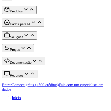
Produtos
Dados para IA
Soluções
Preços
Documentação
Recursos
Entrar
Comece grátis (+500 créditos)
Fale com um especialista em
dados
Início