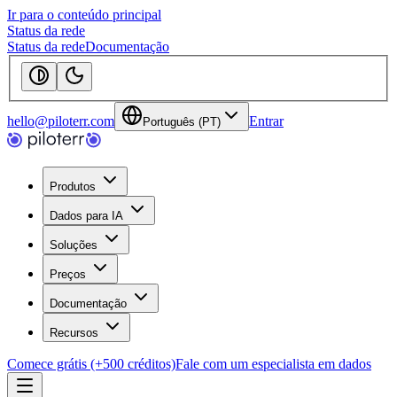
Ir para o conteúdo principal
Status da rede
Status da rede
Documentação
hello@piloterr.com
Entrar
Português (PT)
Produtos
Dados para IA
Soluções
Preços
Documentação
Recursos
Comece grátis (+500 créditos)
Fale com um especialista em dados