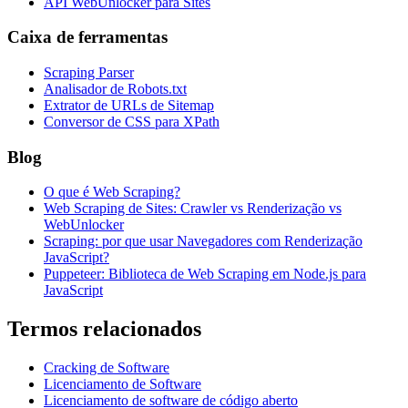
API WebUnlocker para Sites
Caixa de ferramentas
Scraping Parser
Analisador de Robots.txt
Extrator de URLs de Sitemap
Conversor de CSS para XPath
Blog
O que é Web Scraping?
Web Scraping de Sites: Crawler vs Renderização vs
WebUnlocker
Scraping: por que usar Navegadores com Renderização
JavaScript?
Puppeteer: Biblioteca de Web Scraping em Node.js para
JavaScript
Termos relacionados
Cracking de Software
Licenciamento de Software
Licenciamento de software de código aberto