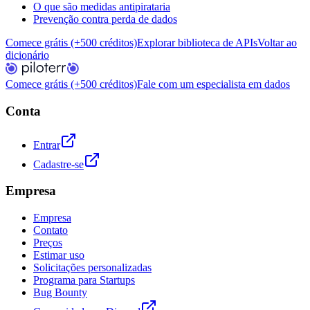
O que são medidas antipirataria
Prevenção contra perda de dados
Comece grátis (+500 créditos)
Explorar biblioteca de APIs
Voltar ao
dicionário
Comece grátis (+500 créditos)
Fale com um especialista em dados
Conta
Entrar
Cadastre-se
Empresa
Empresa
Contato
Preços
Estimar uso
Solicitações personalizadas
Programa para Startups
Bug Bounty