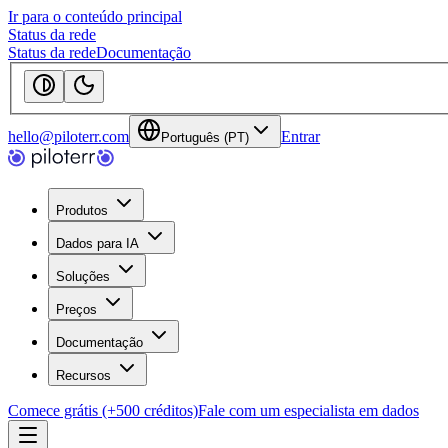
Ir para o conteúdo principal
Status da rede
Status da rede
Documentação
hello@piloterr.com
Entrar
Português (PT)
Produtos
Dados para IA
Soluções
Preços
Documentação
Recursos
Comece grátis (+500 créditos)
Fale com um especialista em dados