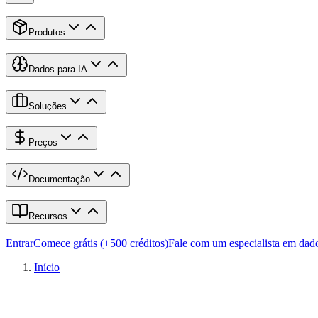
Produtos
Dados para IA
Soluções
Preços
Documentação
Recursos
Entrar
Comece grátis (+500 créditos)
Fale com um especialista em dad
Início