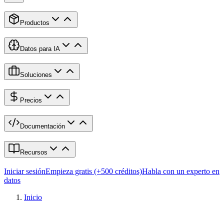
Productos
Datos para IA
Soluciones
Precios
Documentación
Recursos
Iniciar sesión
Empieza gratis (+500 créditos)
Habla con un experto en
datos
Inicio