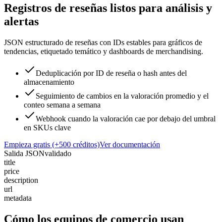
Registros de reseñas listos para análisis y
alertas
JSON estructurado de reseñas con IDs estables para gráficos de
tendencias, etiquetado temático y dashboards de merchandising.
Deduplicación por ID de reseña o hash antes del
almacenamiento
Seguimiento de cambios en la valoración promedio y el
conteo semana a semana
Webhook cuando la valoración cae por debajo del umbral
en SKUs clave
Empieza gratis (+500 créditos)
Ver documentación
Salida JSON
validado
title
price
description
url
metadata
Cómo los equipos de comercio usan