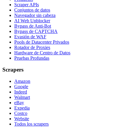
Scraper APIs
Conjuntos de datos
Navegador sin cabeza
AI Web Unblocker
Bypass de Anti-Bot
Bypass de CAPTCHA
Evasión de WAF
Pools de Datacenter Privados
Rotador de Proxies
Hardware de Centro de Datos
Pruebas Profundas
Scrapers
Amazon
Google
Indeed
Walmart
eBay
Expedia
Costco
Website
Todos los scrapers