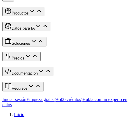
Productos
Datos para IA
Soluciones
Precios
Documentación
Recursos
Iniciar sesión
Empieza gratis (+500 créditos)
Habla con un experto en
datos
Inicio