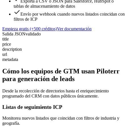
Exporta a CSV o JSON para Salesforce, HubSpot o
tablas de almacenamiento de datos
Envío por webhook cuando nuevos listados coincidan con
filtros de ICP
Empieza gratis (+500 créditos)
Ver documentación
Salida JSON
validado
title
price
description
url
metadata
Cómo los equipos de GTM usan Piloterr
para generación de leads
Desde la recolección de directorios hasta el enriquecimiento
programado del CRM con datos públicos únicamente.
Listas de seguimiento ICP
Monitorea nuevos listados que coincidan con filtros de industria y
geografía.