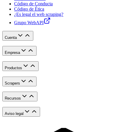
Código de Conducta
Código de Ética
¿Es legal el web scraping?
Grupo WebAPI
Cuenta
Empresa
Productos
Scrapers
Recursos
Aviso legal