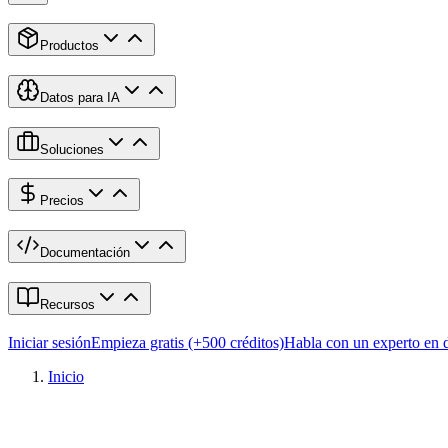
Productos
Datos para IA
Soluciones
Precios
Documentación
Recursos
Iniciar sesión
Empieza gratis (+500 créditos)
Habla con un experto en 
Inicio