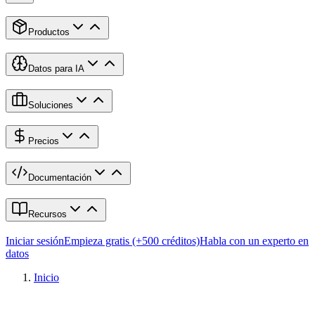
Productos
Datos para IA
Soluciones
Precios
Documentación
Recursos
Iniciar sesión
Empieza gratis (+500 créditos)
Habla con un experto en
datos
Inicio