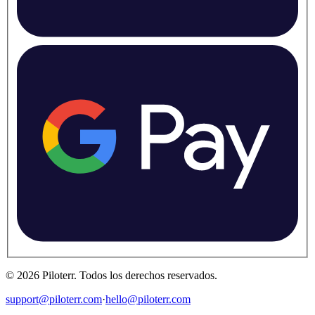
©
2026
Piloterr
.
Todos los derechos reservados.
support@piloterr.com
·
hello@piloterr.com