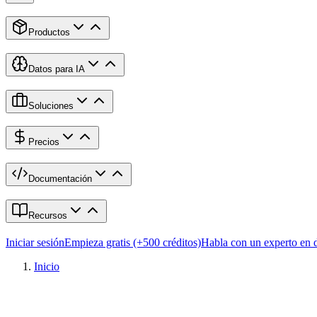
Productos
Datos para IA
Soluciones
Precios
Documentación
Recursos
Iniciar sesión
Empieza gratis (+500 créditos)
Habla con un experto en 
Inicio