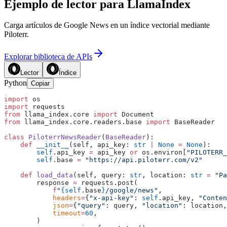
Ejemplo de lector para LlamaIndex
Carga artículos de Google News en un índice vectorial mediante
Piloterr.
Explorar biblioteca de APIs
Lector
Índice
Python
Copiar
import
 os
import
 requests
from
 llama_index.core 
import
 Document
from
 llama_index.core.readers.base 
import
 BaseReader
class
 PiloterrNewsReader
(
BaseReader
):
    def
 __init__
(self, api_key: 
str
 |
 None
 =
 None
):
        self
.api_key 
=
 api_key 
or
 os.environ[
"PILOTERR_
        self
.base 
=
 "https://api.piloterr.com/v2"
    def
 load_data
(self, query: 
str
, location: 
str
 =
 "Pa
        response 
=
 requests.post(
            f
"
{self
.base
}
/google/news"
,
            headers
=
{
"x-api-key"
: 
self
.api_key, 
"Conten
            json
=
{
"query"
: query, 
"location"
: location,
            timeout
=
60
,
        )