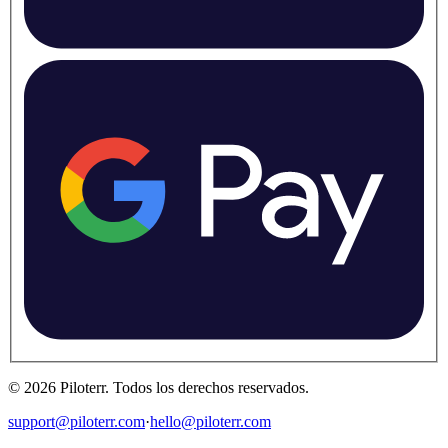
©
2026
Piloterr
.
Todos los derechos reservados.
support@piloterr.com
·
hello@piloterr.com