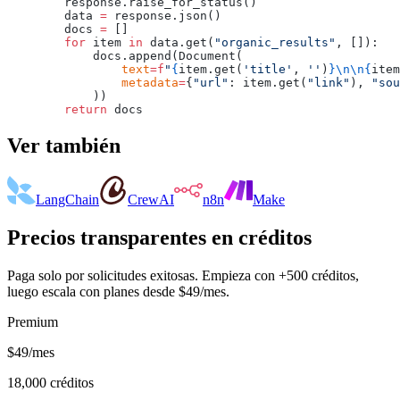
        response.raise_for_status()
        data 
=
 response.json()
        docs 
=
 []
        for
 item 
in
 data.get(
"organic_results"
, []):
            docs.append(Document(
                text
=
f
"
{
item.get(
'title'
, 
''
)
}\n\n{
item
                metadata
=
{
"url"
: item.get(
"link"
), 
"sou
            ))
        return
 docs
Ver también
LangChain
CrewAI
n8n
Make
Precios transparentes en créditos
Paga solo por solicitudes exitosas. Empieza con +500 créditos,
luego escala con planes desde $49/mes.
Premium
$49
/mes
18,000
créditos