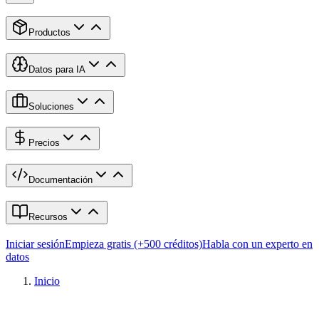
Productos
Datos para IA
Soluciones
Precios
Documentación
Recursos
Iniciar sesión
Empieza gratis (+500 créditos)
Habla con un experto en
datos
Inicio