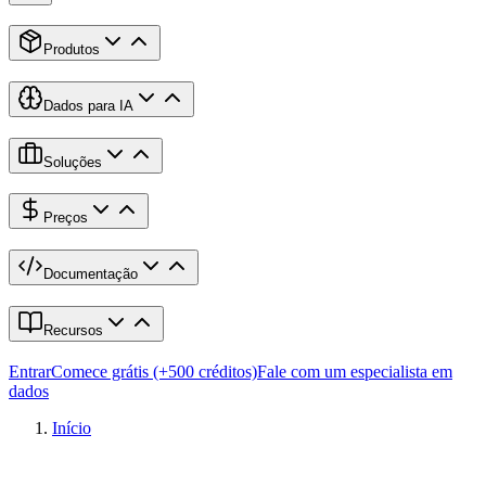
Produtos
Dados para IA
Soluções
Preços
Documentação
Recursos
Entrar
Comece grátis (+500 créditos)
Fale com um especialista em
dados
Início