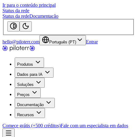
Ir para o conteúdo principal
Status da rede
Status da rede
Documentação
hello@piloterr.com
Entrar
Português (PT)
Produtos
Dados para IA
Soluções
Preços
Documentação
Recursos
Comece grátis (+500 créditos)
Fale com um especialista em dados