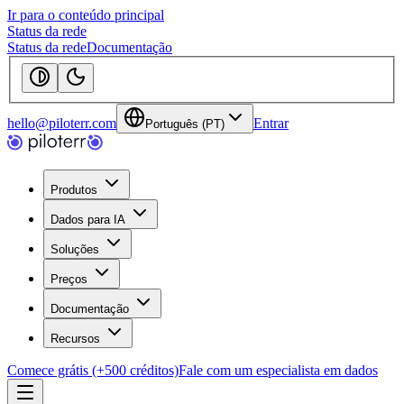
Ir para o conteúdo principal
Status da rede
Status da rede
Documentação
hello@piloterr.com
Entrar
Português (PT)
Produtos
Dados para IA
Soluções
Preços
Documentação
Recursos
Comece grátis (+500 créditos)
Fale com um especialista em dados