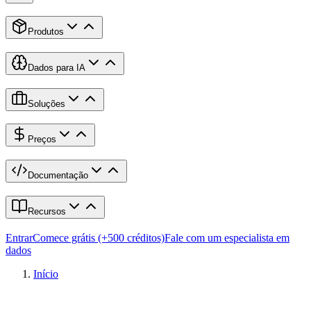
Produtos
Dados para IA
Soluções
Preços
Documentação
Recursos
Entrar
Comece grátis (+500 créditos)
Fale com um especialista em
dados
Início