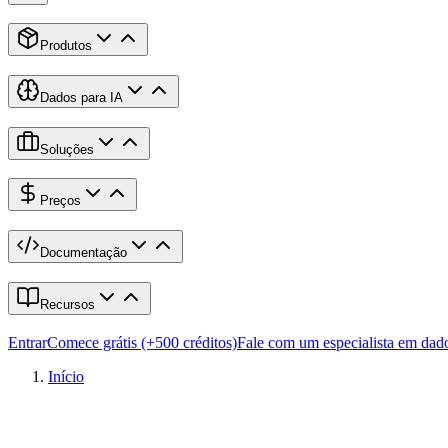
Produtos
Dados para IA
Soluções
Preços
Documentação
Recursos
Entrar
Comece grátis (+500 créditos)
Fale com um especialista em dad
Início