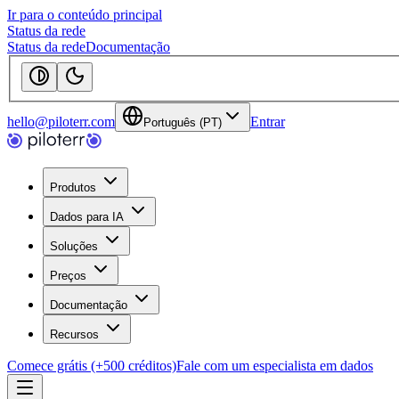
Ir para o conteúdo principal
Status da rede
Status da rede
Documentação
hello@piloterr.com
Entrar
Português (PT)
Produtos
Dados para IA
Soluções
Preços
Documentação
Recursos
Comece grátis (+500 créditos)
Fale com um especialista em dados