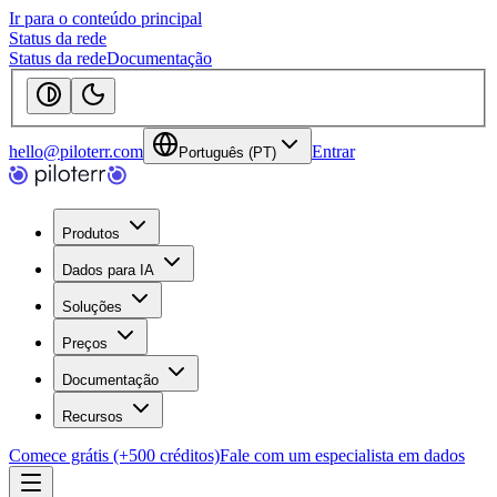
Ir para o conteúdo principal
Status da rede
Status da rede
Documentação
hello@piloterr.com
Entrar
Português (PT)
Produtos
Dados para IA
Soluções
Preços
Documentação
Recursos
Comece grátis (+500 créditos)
Fale com um especialista em dados