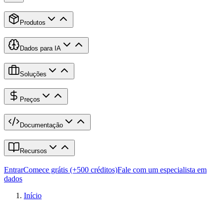
Produtos
Dados para IA
Soluções
Preços
Documentação
Recursos
Entrar
Comece grátis (+500 créditos)
Fale com um especialista em
dados
Início