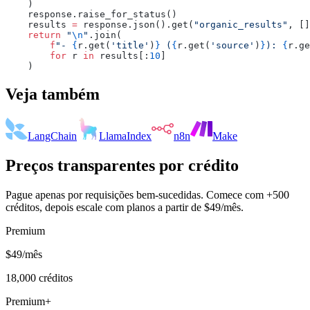
    )
    response.raise_for_status()
    results 
=
 response.json().get(
"organic_results"
, []
    return
 "
\n
"
.join(
        f
"- 
{
r.get(
'title'
)
}
 (
{
r.get(
'source'
)
}
): 
{
r.ge
        for
 r 
in
 results[:
10
]
    )
Veja também
LangChain
LlamaIndex
n8n
Make
Preços transparentes por crédito
Pague apenas por requisições bem-sucedidas. Comece com +500
créditos, depois escale com planos a partir de $49/mês.
Premium
$49
/mês
18,000
créditos
Premium+