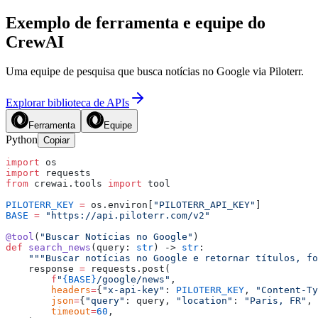
Exemplo de ferramenta e equipe do
CrewAI
Uma equipe de pesquisa que busca notícias no Google via Piloterr.
Explorar biblioteca de APIs
Ferramenta
Equipe
Python
Copiar
import
 os
import
 requests
from
 crewai.tools 
import
 tool
PILOTERR_KEY
 =
 os.environ[
"PILOTERR_API_KEY"
]
BASE
 =
 "https://api.piloterr.com/v2"
@tool
(
"Buscar Notícias no Google"
)
def
 search_news
(query: 
str
) -> 
str
:
    """Buscar notícias no Google e retornar títulos, fo
    response 
=
 requests.post(
        f
"
{BASE}
/google/news"
,
        headers
=
{
"x-api-key"
: 
PILOTERR_KEY
, 
"Content-Ty
        json
=
{
"query"
: query, 
"location"
: 
"Paris, FR"
, 
        timeout
=
60
,