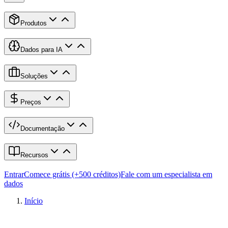
Produtos
Dados para IA
Soluções
Preços
Documentação
Recursos
Entrar
Comece grátis (+500 créditos)
Fale com um especialista em
dados
Início