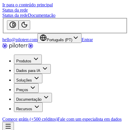
Ir para o conteúdo principal
Status da rede
Status da rede
Documentação
hello@piloterr.com
Entrar
Português (PT)
Produtos
Dados para IA
Soluções
Preços
Documentação
Recursos
Comece grátis (+500 créditos)
Fale com um especialista em dados