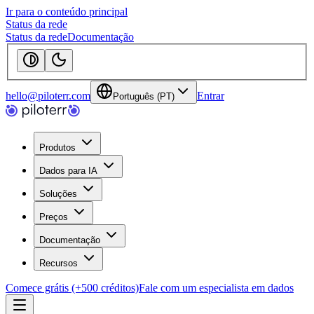
Ir para o conteúdo principal
Status da rede
Status da rede
Documentação
hello@piloterr.com
Entrar
Português (PT)
Produtos
Dados para IA
Soluções
Preços
Documentação
Recursos
Comece grátis (+500 créditos)
Fale com um especialista em dados