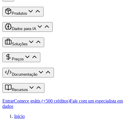
Produtos
Dados para IA
Soluções
Preços
Documentação
Recursos
Entrar
Comece grátis (+500 créditos)
Fale com um especialista em
dados
Início