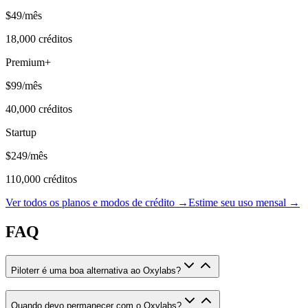
$49
/mês
18,000
créditos
Premium+
$99
/mês
40,000
créditos
Startup
$249
/mês
110,000
créditos
Ver todos os planos e modos de crédito →
Estime seu uso mensal →
FAQ
Piloterr é uma boa alternativa ao Oxylabs?
Quando devo permanecer com o Oxylabs?