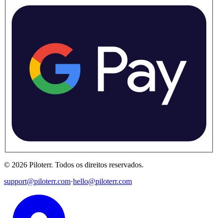
©
2026
Piloterr
.
Todos os direitos reservados.
support@piloterr.com
·
hello@piloterr.com