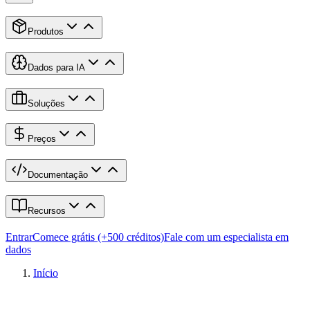
Produtos
Dados para IA
Soluções
Preços
Documentação
Recursos
Entrar
Comece grátis (+500 créditos)
Fale com um especialista em
dados
Início