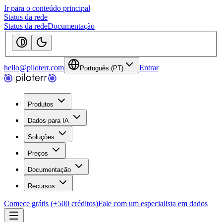
Ir para o conteúdo principal
Status da rede
Status da rede
Documentação
hello@piloterr.com
Entrar
Português (PT)
Produtos
Dados para IA
Soluções
Preços
Documentação
Recursos
Comece grátis (+500 créditos)
Fale com um especialista em dados