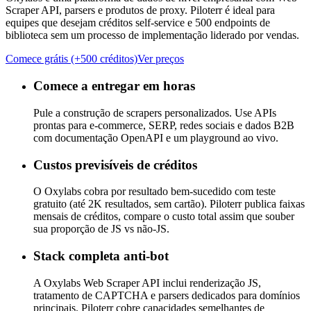
Scraper API, parsers e produtos de proxy. Piloterr é ideal para
equipes que desejam créditos self-service e 500 endpoints de
biblioteca sem um processo de implementação liderado por vendas.
Comece grátis (+500 créditos)
Ver preços
Comece a entregar em horas
Pule a construção de scrapers personalizados. Use APIs
prontas para e-commerce, SERP, redes sociais e dados B2B
com documentação OpenAPI e um playground ao vivo.
Custos previsíveis de créditos
O Oxylabs cobra por resultado bem-sucedido com teste
gratuito (até 2K resultados, sem cartão). Piloterr publica faixas
mensais de créditos, compare o custo total assim que souber
sua proporção de JS vs não-JS.
Stack completa anti-bot
A Oxylabs Web Scraper API inclui renderização JS,
tratamento de CAPTCHA e parsers dedicados para domínios
principais. Piloterr cobre capacidades semelhantes de